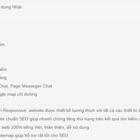
 dụng Nhật
ẩm
iếm
àng
Chat, Page Messeger Chat
gle map chỉ đường
n Responsive: website được thiết kế tương thích với tất cả các thiết bị
ite chuẩn SEO giúp nhanh chóng tăng thứ hạng trên kết quả tìm kiếm
ị web 100% tiếng Việt, thân thiện, dễ sử dụng
itemap giúp hỗ trợ rất tốt cho SEO