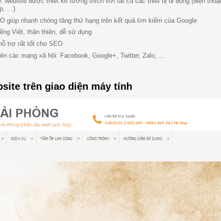
 website được thiết kế tương thích với tất cả các thiết bị di động (điện thoạ
op, …)
O giúp nhanh chóng tăng thứ hạng trên kết quả tìm kiếm của Google
ếng Việt, thân thiện, dễ sử dụng
hỗ trợ rất tốt cho SEO
lên các mạng xã hội: Facebook, Google+, Twitter, Zalo, …
site trên giao diện máy tính