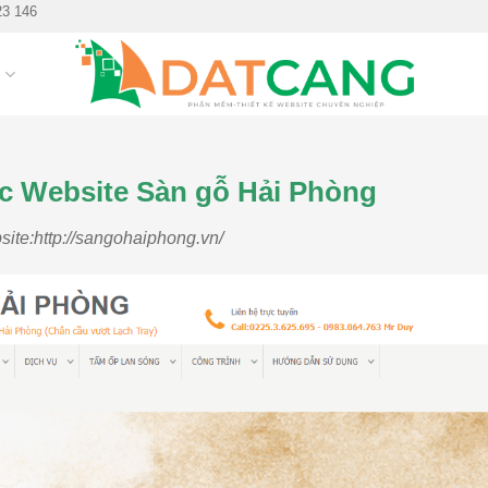
23 146
G
c Website Sàn gỗ Hải Phòng
site:http://sangohaiphong.vn/