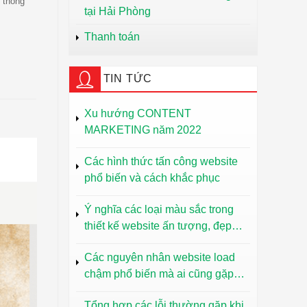
i thông
tại Hải Phòng
Thanh toán
TIN TỨC
Xu hướng CONTENT
MARKETING năm 2022
Các hình thức tấn công website
phổ biến và cách khắc phục
Ý nghĩa các loại màu sắc trong
thiết kế website ấn tượng, đẹp
mắt
Các nguyên nhân website load
chậm phổ biến mà ai cũng gặp
phải
Tổng hợp các lỗi thường gặp khi