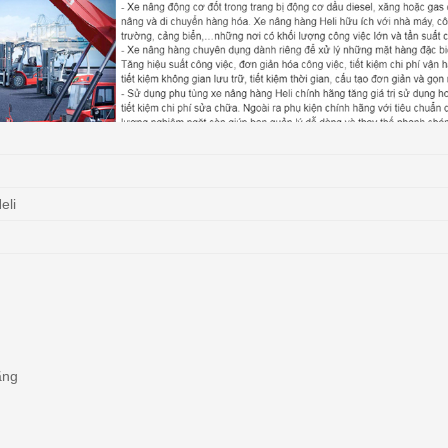
eli
ãng