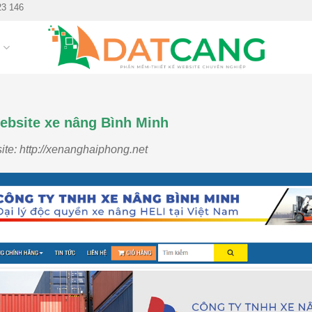
23 146
G
ebsite xe nâng Bình Minh
ite: http://xenanghaiphong.net