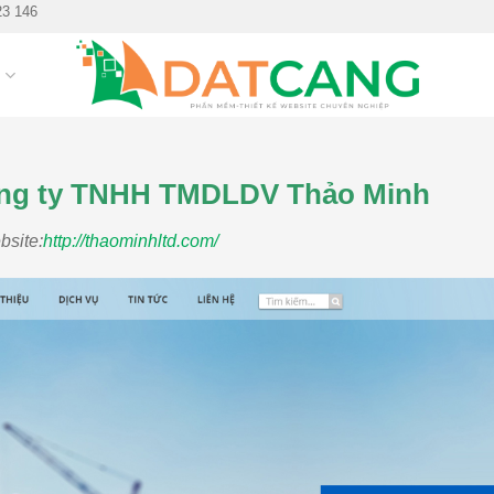
23 146
G
Công ty TNHH TMDLDV Thảo Minh
bsite:
http://thaominhltd.com/