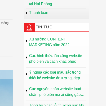
tại Hải Phòng
Thanh toán
i thông
TIN TỨC
Xu hướng CONTENT
MARKETING năm 2022
Các hình thức tấn công website
phổ biến và cách khắc phục
Ý nghĩa các loại màu sắc trong
thiết kế website ấn tượng, đẹp
mắt
Các nguyên nhân website load
chậm phổ biến mà ai cũng gặp
phải
Tổng hợp các lỗi thường gặp khi