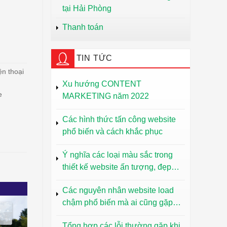
tại Hải Phòng
Thanh toán
TIN TỨC
ện thoại
Xu hướng CONTENT
e
MARKETING năm 2022
Các hình thức tấn công website
phổ biến và cách khắc phục
Ý nghĩa các loại màu sắc trong
thiết kế website ấn tượng, đẹp
mắt
Các nguyên nhân website load
chậm phổ biến mà ai cũng gặp
phải
Tổng hợp các lỗi thường gặp khi