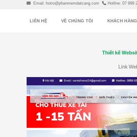
Skip
Email: hotro@phanmemdatcang.com
Hotline: 07 999 
to
content
LIÊN HỆ
VỀ CHÚNG TÔI
KHÁCH HÀN
Thiết kế Websi
Link We